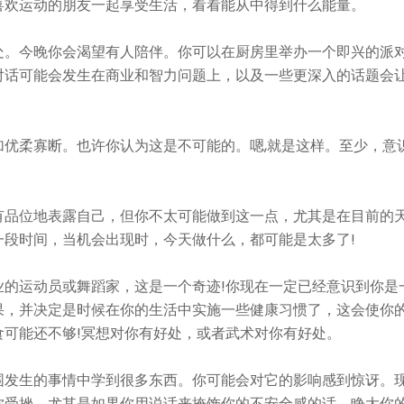
喜欢运动的朋友一起享受生活，看看能从中得到什么能量。
处。今晚你会渴望有人陪伴。你可以在厨房里举办一个即兴的派
对话可能会发生在商业和智力问题上，以及一些更深入的话题会
优柔寡断。也许你认为这是不可能的。嗯,就是这样。至少，意
。
有品位地表露自己，但你不太可能做到这一点，尤其是在目前的
段时间，当机会出现时，今天做什么，都可能是太多了!
业的运动员或舞蹈家，这是一个奇迹!你现在一定已经意识到你是
果，并决定是时候在你的生活中实施一些健康习惯了，这会使你
可能还不够!冥想对你有好处，或者武术对你有好处。
围发生的事情中学到很多东西。你可能会对它的影响感到惊讶。
你受挫，尤其是如果你用说话来掩饰你的不安全感的话。睁大你