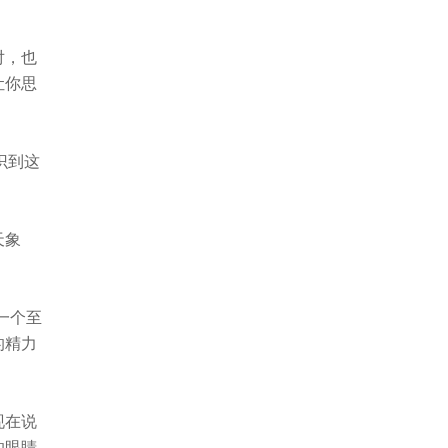
对，也
让你思
识到这
天象
一个至
的精力
现在说
的眼睛