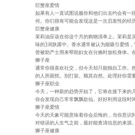
巨蟹座爱情
如果有人一直试图说服你和他们出去约会有一
何。你们很有可能会发现这是一次启发性的经
巨蟹座健康
茉莉油应该在你这个月的购物清单上。茉莉是
味的)润肤露中。香水通常被认为能吸引爱情
曾被助产士用来帮助妇女在分娩时放松身体。
狮子座
通常你很喜欢社交，但今天却只能独自工作。
的人所困扰。别打架。顺其自然。处理好你需
狮子座职业
今天，一种新的趋势开始了，它将在接下来的
你会发现自己常常飘飘欲仙。好好利用这段时
狮子座爱情
今天的天象可能意味着你会后悔的，当你意识
对错误的人生气之前，最好能查清信息的来源
狮子座健康