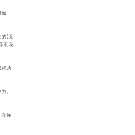
果如
的(无
茉莉花
或帮助
象力。
。在你