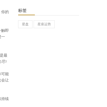
标签
，你的
星盘
星座运势
一触即
想一
是最
尽!
你可能
这会让
将持续