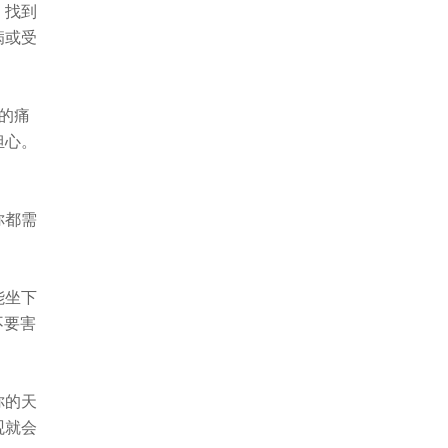
，找到
病或受
的痛
担心。
你都需
能坐下
不要害
你的天
观就会