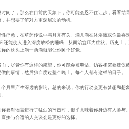
段时间了，那么在目前的天象下，你可能会忍不住让步，看看结
历，并想要了解对方更深层次的动机。
灵性疗愈，在草药传说中与月亮有关。滴几滴在沐浴液或你最喜欢
，它还能使人进入深度放松的睡眠，从而治愈压力症状。历史上，
在你的枕头上滴一两滴就能让你睡个好觉。
然而，尽管你有这样的愿望，你可能会被电话、访客和需要建议
要做的事情，然后独自度过整个晚上。每个人都有这样的日子。
几个月里产生深远的影响。总的来说，你的行动会更有梦想和想
间。
到你要对谣言进行了猛烈的抨击时，似乎意味着你身边有人参与
。直接与合适的人交谈会是更好的选择。