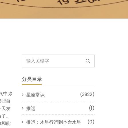
分类目录
气中弥
(3922)
星座常识
烤些自
(1)
推运
今天发
西了。
(0)
推运：木星行运到本命水星
力和能